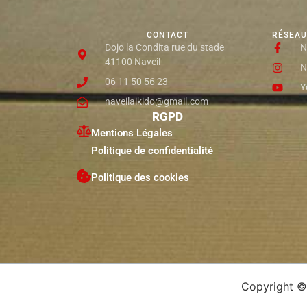
CONTACT
RÉSEAU
Dojo la Condita rue du stade
N
41100 Naveil
N
06 11 50 56 23
Y
naveilaikido@gmail.com
RGPD
Mentions Légales
Politique de confidentialité
Politique des cookies
Copyright © 