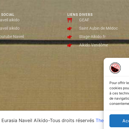
 SOCIAL
LIENS DIVERS
aveil aikido
GEAF
aveil aikido
Saint Aubin de Médoc
outube Naveil
Stage-Aïkido.fr
Aikido Vendôme
Pour offrir 
cookies pour
à ces techn
de navigatio
consentement
Eurasia Naveil Aïkido-Tous droits réservés
Theme by webd
Ac