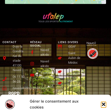
CONTACT
RÉSEAU
LIENS DIVERS
SOCIAL
Dojo la
GEAF
Naveil
Condita
Saint
aikido
rue du
Aubin de
stade
Naveil
Médoc
41100
aikido
Stage-
Naveil
Youtube
Aïkido.fr
06 11 50
Naveil
Aikido
56 23
Vendôme
naveilaikido@gmail.com
RGPD
Gérer le consentement aux
Mentions
cookies
Légales